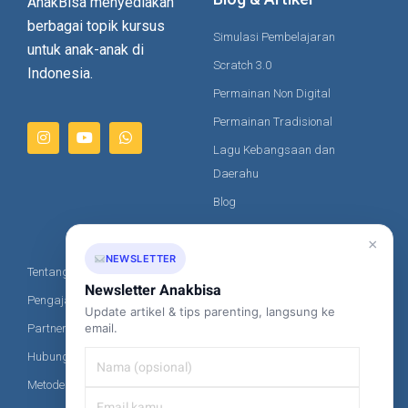
AnakBisa menyediakan
berbagai topik kursus
Simulasi Pembelajaran
untuk anak-anak di
Scratch 3.0
Indonesia.
Permainan Non Digital
Permainan Tradisional
Lagu Kebangsaan dan
Daerahu
Blog
Artikel
×
NEWSLETTER
Tentang Kami
Kontak Kami
Newsletter Anakbisa
Pengajar Kami
Update artikel & tips parenting, langsung ke
+62-851-8685-2020
email.
Partner
hi@anakbisa.com
Hubungi Kami
Metode Pembayaran