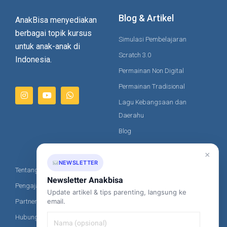
Blog & Artikel
AnakBisa menyediakan
berbagai topik kursus
Simulasi Pembelajaran
untuk anak-anak di
Scratch 3.0
Indonesia.
Permainan Non Digital
Permainan Tradisional
Lagu Kebangsaan dan
Daerahu
Blog
Artikel
×
NEWSLETTER
Tentang Kami
Kontak Kami
Newsletter Anakbisa
Pengajar Kami
Update artikel & tips parenting, langsung ke
+62-851-8685-2020
email.
Partner
hi@anakbisa.com
Hubungi Kami