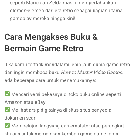
seperti Mario dan Zelda masih mempertahankan
elemen-elemen dari era retro sebagai bagian utama
gameplay mereka hingga kini!
Cara Mengakses Buku &
Bermain Game Retro
Jika kamu tertarik mendalami lebih jauh dunia game retro
dan ingin membaca buku
How to Master Video Games
,
ada beberapa cara untuk menemukannya:
Mencari versi bekasnya di toko buku online seperti
Amazon atau eBay
Melihat arsip digitalnya di situs-situs penyedia
dokumen scan
Mempelajari langsung dari emulator atau perangkat
khusus untuk memainkan kembali game-game lama