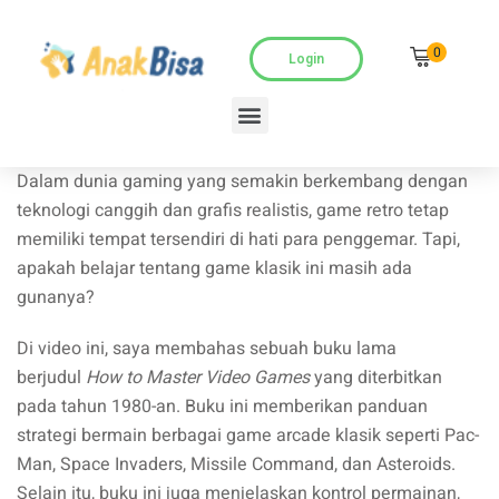
0
Login
Dalam dunia gaming yang semakin berkembang dengan
teknologi canggih dan grafis realistis, game retro tetap
memiliki tempat tersendiri di hati para penggemar. Tapi,
apakah belajar tentang game klasik ini masih ada
gunanya?
Di video ini, saya membahas sebuah buku lama
berjudul
How to Master Video Games
yang diterbitkan
pada tahun 1980-an. Buku ini memberikan panduan
strategi bermain berbagai game arcade klasik seperti Pac-
Man, Space Invaders, Missile Command, dan Asteroids.
Selain itu, buku ini juga menjelaskan kontrol permainan,