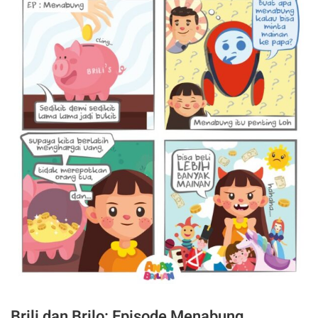
Brili dan Brilo: Episode Menabung