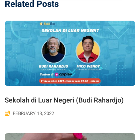
Related Posts
Sekolah di Luar Negeri (Budi Rahardjo)
FEBRUARY 18, 2022