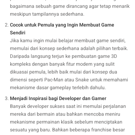
bagaimana sebuah game dirancang agar tetap menarik
meskipun tampilannya sederhana.
Cocok untuk Pemula yang Ingin Membuat Game
Sendiri
Jika kamu ingin mulai belajar membuat game sendiri,
memulai dari konsep sederhana adalah pilihan terbaik.
Daripada langsung terjun ke pembuatan game 3D
kompleks dengan banyak fitur modern yang sulit
dikuasai pemula, lebih baik mulai dari konsep dua
dimensi seperti Pac-Man atau Snake untuk memahami
mekanisme dasar gameplay terlebih dahulu.
Menjadi Inspirasi bagi Developer dan Gamer
Banyak developer sukses saat ini memulai perjalanan
mereka dari bermain atau bahkan mencoba meniru
mekanisme permainan klasik sebelum menciptakan
sesuatu yang baru. Bahkan beberapa franchise besar