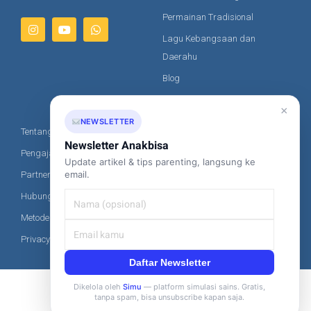
Permainan Tradisional
Lagu Kebangsaan dan
Daerahu
Blog
Artikel
×
NEWSLETTER
Tentang Kami
Kontak Kami
Newsletter Anakbisa
Pengajar Kami
Update artikel & tips parenting, langsung ke
+62-851-8685-2020
email.
Partner
hi@anakbisa.com
Hubungi Kami
Metode Pembayaran
Privacy Policy
Daftar Newsletter
Dikelola oleh
Simu
— platform simulasi sains. Gratis,
tanpa spam, bisa unsubscribe kapan saja.