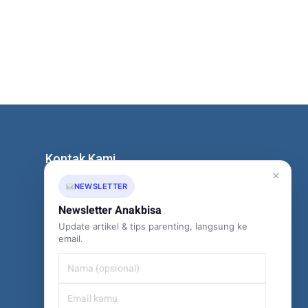
Kontak Kami
×
NEWSLETTER
+62-851-8685-2020
Newsletter Anakbisa
hi@anakbisa.com
Update artikel & tips parenting, langsung ke
email.