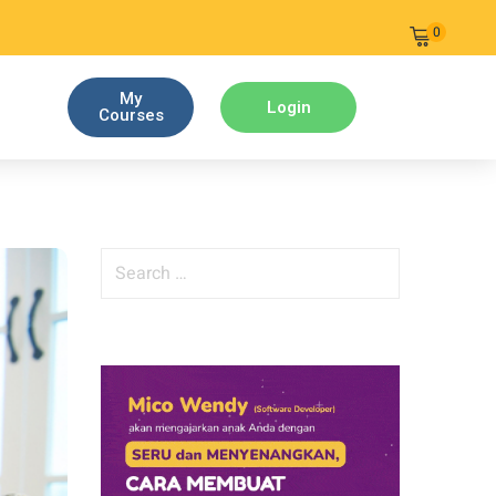
0
My
Login
Courses