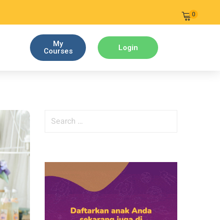
0
My
Login
Courses