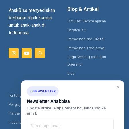
Blog & Artikel
AnakBisa menyediakan
berbagai topik kursus
Simulasi Pembelajaran
untuk anak-anak di
Scratch 3.0
Indonesia.
Permainan Non Digital
Permainan Tradisional
Lagu Kebangsaan dan
Daerahu
Blog
Artikel
×
NEWSLETTER
Tentang Kami
Kontak Kami
Newsletter Anakbisa
Pengajar Kami
Update artikel & tips parenting, langsung ke
+62-851-8685-2020
email.
Partner
hi@anakbisa.com
Hubungi Kami